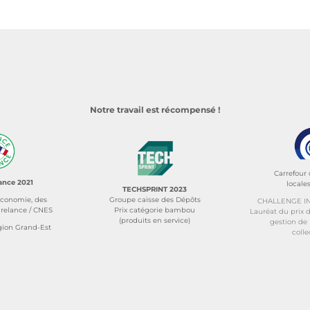
Notre travail est récompensé !
Carrefour 
ance 2021
locales
TECHSPRINT 2023
’économie, des
Groupe caisse des Dépôts
CHALLENGE I
a relance / CNES
Prix catégorie bambou
Lauréat du prix d
(produits en service)
gestion de 
gion Grand-Est
colle