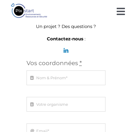
Passer
au
Tog
contenu
Nav
Un projet ? Des questions ?
Contactez-nous
:
SOLUTIONS
BLOG
Vos coordonnées
*
TECHNOLOGIE
CONTACT
DE LA SCIENCE À L’ART