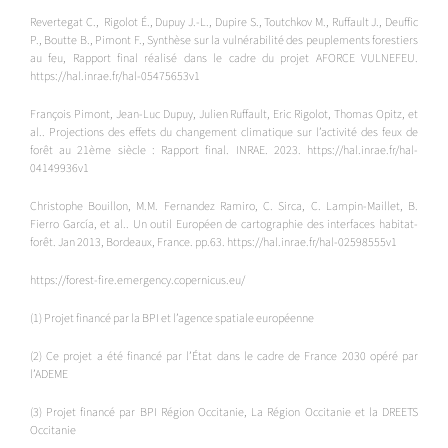
Revertegat C., Rigolot É., Dupuy J.-L., Dupire S., Toutchkov M., Ruffault J., Deuffic
P., Boutte B., Pimont F., Synthèse sur la vulnérabilité des peuplements forestiers
au feu, Rapport final réalisé dans le cadre du projet AFORCE VULNEFEU.
https://hal.inrae.fr/hal-05475653v1
François Pimont, Jean-Luc Dupuy, Julien Ruffault, Eric Rigolot, Thomas Opitz, et
al.. Projections des effets du changement climatique sur l’activité des feux de
forêt au 21ème siècle : Rapport final. INRAE. 2023. https://hal.inrae.fr/hal-
04149936v1
Christophe Bouillon, M.M. Fernandez Ramiro, C. Sirca, C. Lampin-Maillet, B.
Fierro García, et al.. Un outil Européen de cartographie des interfaces habitat-
forêt. Jan 2013, Bordeaux, France. pp.63. https://hal.inrae.fr/hal-02598555v1
https://forest-fire.emergency.copernicus.eu/
(1) Projet financé par la B
PI et l’agence spatiale européenne
(2) Ce projet a été financé par l’État dans le cadre de France 2030 opéré par
l’ADEME
(3) Projet financé par BPI Région Occitanie, La Région Occitanie et la DREETS
Occitanie