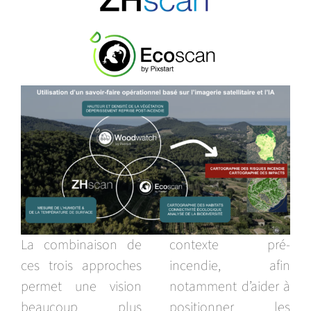
La combinaison de
contexte pré-
ces trois approches
incendie, afin
permet une vision
notamment d’aider à
beaucoup plus
positionner les