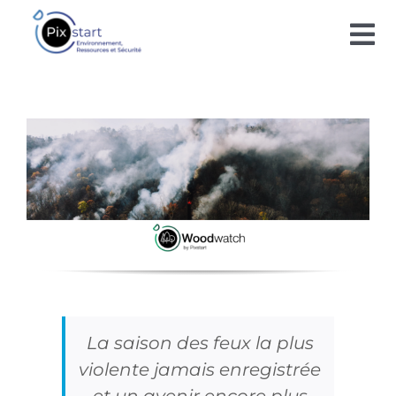
Passer
au
Tog
contenu
Nav
SOLUTIONS
BLOG
TECHNOLOGIE
CONTACT
DE LA SCIENCE À L’ART
La saison des feux la plus
violente jamais enregistrée