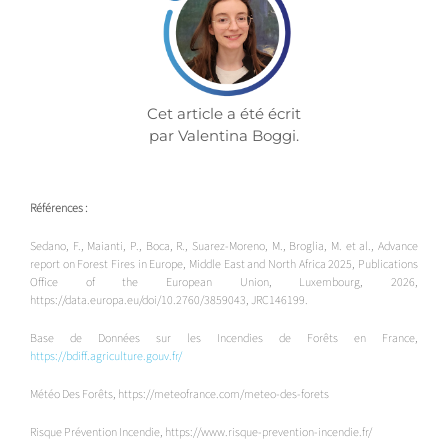
Cet article a été écrit
par Valentina Boggi.
Références :
Sedano, F., Maianti, P., Boca, R., Suarez-Moreno, M., Broglia, M. et al., Advance
report on Forest Fires in Europe, Middle East and North Africa 2025, Publications
Office of the European Union, Luxembourg, 2026,
https://data.europa.eu/doi/10.2760/3859043, JRC146199.
Base de Données sur les Incendies de Forêts en France,
https://bdiff.agriculture.gouv.fr/
Météo Des Forêts, https://meteofrance.com/meteo-des-forets
Risque Prévention Incendie, https://www.risque-prevention-incendie.fr/