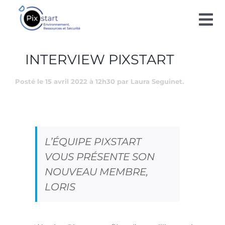
Passer
au
Tog
contenu
Nav
INTERVIEW PIXSTART
SOLUTIONS
Posté le 15 avril 2022 à 12h30 par Laura Seguinet.
BLOG
TECHNOLOGIE
CONTACT
L’ÉQUIPE PIXSTART
VOUS PRÉSENTE SON
DE LA SCIENCE À L’ART
NOUVEAU MEMBRE,
LORIS