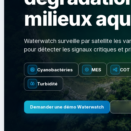
milieux aq
Waterwatch surveille par satellite les var
pour détecter les signaux critiques et pri
Cyanobactéries
MES
COT
Turbidité
Demander une démo Waterwatch