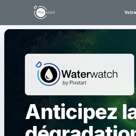
Votr
Anticipez l
dégradatio